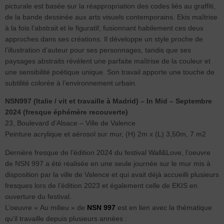
picturale est basée sur la réappropriation des codes liés au graffiti,
de la bande dessinée aux arts visuels contemporains. Ekis maîtrise
à la fois l’abstrait et le figuratif, fusionnant habilement ces deux
approches dans ses créations. Il développe un style proche de
l’illustration d’auteur pour ses personnages, tandis que ses
paysages abstraits révèlent une parfaite maîtrise de la couleur et
une sensibilité poétique unique. Son travail apporte une touche de
subtilité colorée à l’environnement urbain.
NSN997 (Italie / vit et travaille à Madrid) – In Mid – Septembre
2024 (fresque éphémère recouverte)
23, Boulevard d’Alsace – Ville de Valence
Peinture acrylique et aérosol sur mur, (H) 2m x (L) 3,50m, 7 m2
Dernière fresque de l’édition 2024 du festival Wall&Love, l’oeuvre
de NSN 997 a été réalisée en une seule journée sur le mur mis à
disposition par la ville de Valence et qui avait déjà accueilli plusieurs
fresques lors de l’édition 2023 et également celle de EKIS en
ouverture du festival.
L’oeuvre « Au milieu » de
NSN 997
est en lien avec la thématique
qu’il travaille depuis plusieurs années :