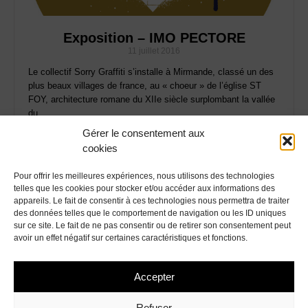
Exposition – IMO PECTORE
11 juillet 2016
Le collectif Sorry Graffiti s’installe à Mirmande, classé un des
plus beaux villages de france, au « choeur » de l’église ST
FOY, architecture romane du XIIe siècle surplombant la vallée
du
Gérer le consentement aux
cookies
Lire plus
Pour offrir les meilleures expériences, nous utilisons des technologies
telles que les cookies pour stocker et/ou accéder aux informations des
appareils. Le fait de consentir à ces technologies nous permettra de traiter
des données telles que le comportement de navigation ou les ID uniques
sur ce site. Le fait de ne pas consentir ou de retirer son consentement peut
avoir un effet négatif sur certaines caractéristiques et fonctions.
Accepter
Refuser