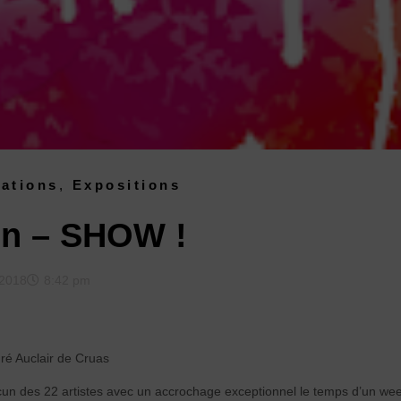
sations
,
Expositions
on – SHOW !
/2018
8:42 pm
dré Auclair de Cruas
cun des 22 artistes avec un accrochage exceptionnel le temps d’un we