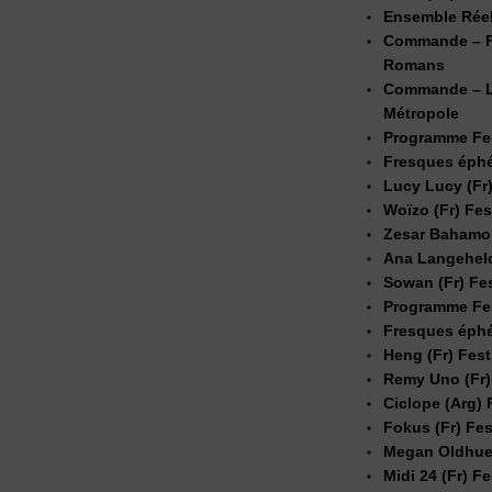
Ensemble Réel
Commande – F
Romans
Commande – Le
Métropole
Programme Fes
Fresques éphé
Lucy Lucy (Fr
Woïzo (Fr) Fes
Zesar Bahamon
Ana Langeheld
Sowan (Fr) Fe
Programme Fes
Fresques éphé
Heng (Fr) Fest
Remy Uno (Fr)
Ciclope (Arg) 
Fokus (Fr) Fes
Megan Oldhues
Midi 24 (Fr) F