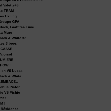
el Valette#3
Le TRAM
es Calling
Groupe GPA
lock, Graffitea Time
a Mure
lack & White #2.
es 3 becs
ACASSE
alorsol
 LUMIERE
SHOW !
kien VS Lucas
Black & White
LEMBACEL
Cebus Pictor
ie VS Fishie
rder
M !
 Résidence