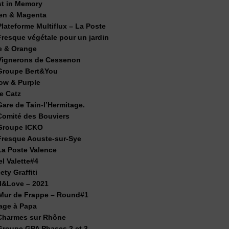
st in Memory
en & Magenta
ateforme Multiflux – La Poste
esque végétale pour un jardin
e & Orange
ignerons de Cessenon
roupe Bert&You
low & Purple
e Catz
re de Tain-l’Hermitage.
omité des Bouviers
Groupe ICKO
resque Aouste-sur-Sye
a Poste Valence
el Valette#4
ty Graffiti
ll&Love – 2021
 Mur de Frappe – Round#1
age à Papa
harmes sur Rhône
roupe GPA Phases 2 et 3