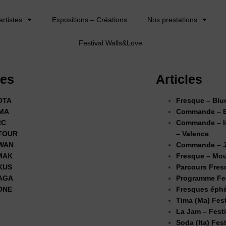
artistes
Expositions – Créations
Nos prestations
Festival Walls&Love
tes
Articles
OTA
Fresque – Blu
MA
Commande – B
RC
Commande – In
TOUR
– Valence
WAN
Commande – J
MAK
Fresque – Mou
KUS
Parcours Fres
AGA
Programme Fes
ONE
Fresques éphé
Tima (Ma) Fes
La Jam – Fest
Soda (Ita) Fes