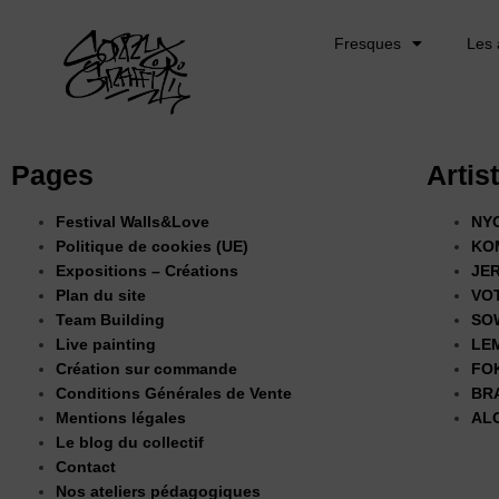
Fresques
Les 
Pages
Artis
Festival Walls&Love
NY
Politique de cookies (UE)
KO
Expositions – Créations
JE
Plan du site
VO
Team Building
SO
Live painting​
LE
Création sur commande​
FO
Conditions Générales de Vente
BR
Mentions légales
AL
Le blog du collectif
Contact
Nos ateliers pédagogiques