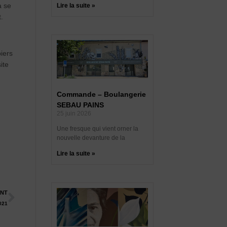
a se
Lire la suite »
.
iers
ite
Commande – Boulangerie
SEBAU PAINS
25 juin 2026
Une fresque qui vient orner la
nouvelle devanture de la
Lire la suite »
ANT
021