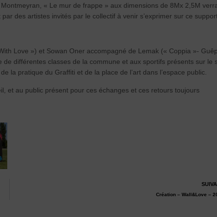
e de Montmeyran, « Le mur de frappe » aux dimensions de 8Mx 2,5M verr
 des artistes invités par le collectif à venir s’exprimer sur ce support
(« With Love ») et Sowan Oner accompagné de Lemak (« Coppia »- Guêp
e de différentes classes de la commune et aux sportifs présents sur le s
la pratique du Graffiti et de la place de l’art dans l’espace public.
l, et au public présent pour ces échanges et ces retours toujours
SUIV
Création – Wall&Love – 2