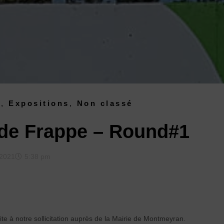
s
,
Expositions
,
Non classé
 de Frappe – Round#1
/2021
5:38 pm
ite à notre sollicitation auprès de la Mairie de Montmeyran.