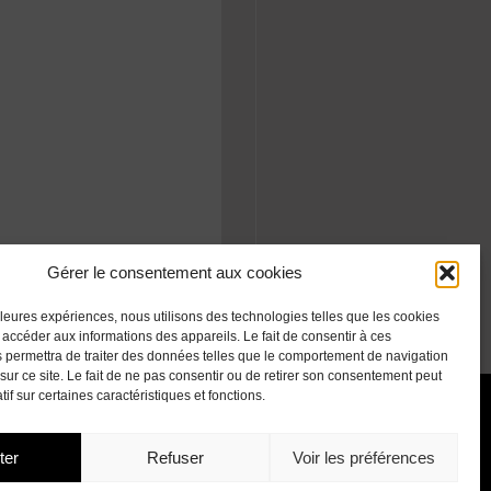
Gérer le consentement aux cookies
illeures expériences, nous utilisons des technologies telles que les cookies
 accéder aux informations des appareils. Le fait de consentir à ces
 permettra de traiter des données telles que le comportement de navigation
sur ce site. Le fait de ne pas consentir ou de retirer son consentement peut
tif sur certaines caractéristiques et fonctions.
ter
Refuser
Voir les préférences