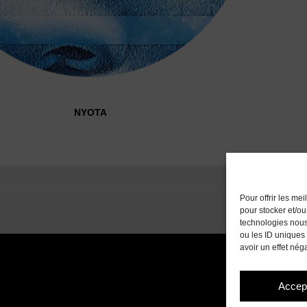
NYOTA
Pour offrir les me
pour stocker et/ou
technologies nous
ou les ID uniques 
avoir un effet néga
Accep