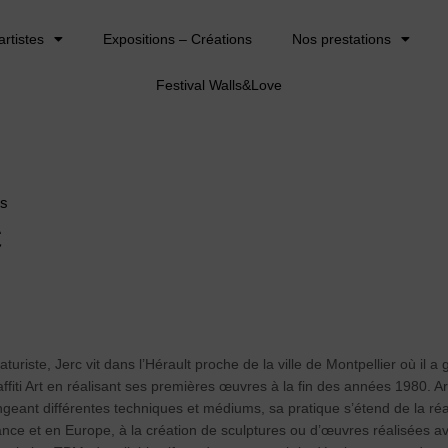
artistes
Expositions – Créations
Nos prestations
Festival Walls&Love
es
C
caturiste, Jerc vit dans l’Hérault proche de la ville de Montpellier où il a
iti Art en réalisant ses premières œuvres à la fin des années 1980. Arti
geant différentes techniques et médiums, sa pratique s’étend de la ré
ance et en Europe, à la création de sculptures ou d’œuvres réalisées a