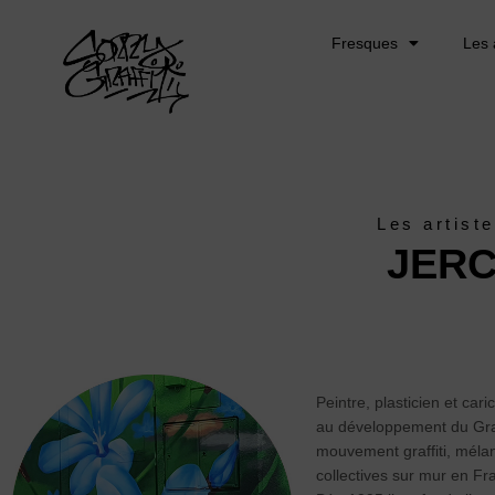
Fresques
Les 
Les artist
JER
Peintre, plasticien et cari
au développement du Graff
mouvement graffiti, mélan
collectives sur mur en Fr